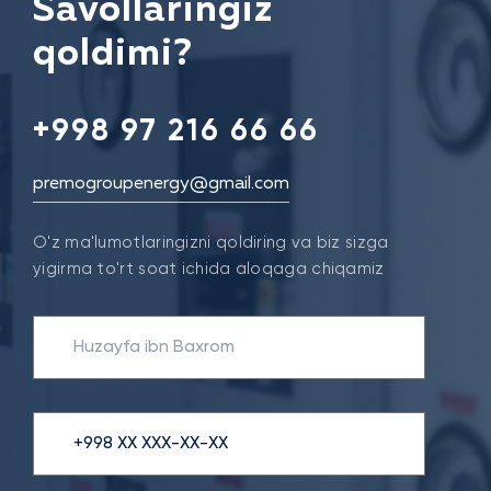
Savollaringiz
qoldimi?
+998 97 216 66 66
premogroupenergy@gmail.com
O'z ma'lumotlaringizni qoldiring va biz sizga
yigirma to'rt soat ichida aloqaga chiqamiz