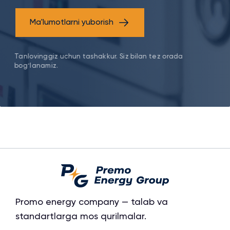
Ma'lumotlarni yuborish
Tanlovinggiz uchun tashakkur. Siz bilan tez orada
bogʻlanamiz.
Promo energy company — talab va
standartlarga mos qurilmalar.