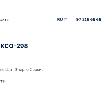
такты
RU
97 216 66 66
 КСО-298
нс Щит Энерго Сервис
сти